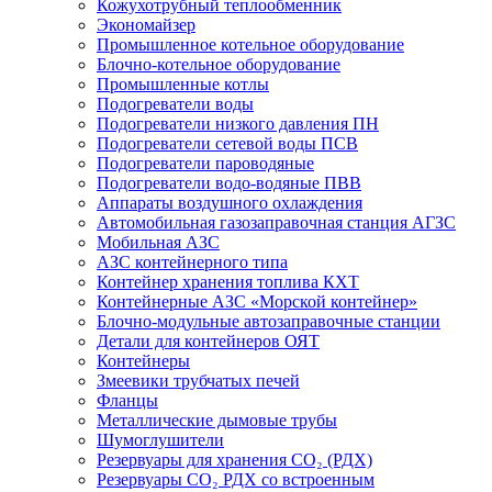
Кожухотрубный теплообменник
Экономайзер
Промышленное котельное оборудование
Блочно-котельное оборудование
Промышленные котлы
Подогреватели воды
Подогреватели низкого давления ПН
Подогреватели сетевой воды ПСВ
Подогреватели пароводяные
Подогреватели водо-водяные ПВВ
Аппараты воздушного охлаждения
Автомобильная газозаправочная станция АГЗС
Мобильная АЗС
АЗС контейнерного типа
Контейнер хранения топлива КХТ
Контейнерные АЗС «Морской контейнер»
Блочно-модульные автозаправочные станции
Детали для контейнеров ОЯТ
Контейнеры
Змеевики трубчатых печей
Фланцы
Металлические дымовые трубы
Шумоглушители
Резервуары для хранения СО₂ (РДХ)
Резервуары СО₂ РДХ со встроенным