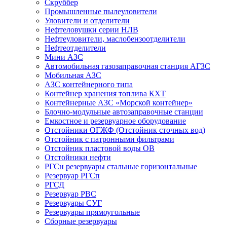
Скруббер
Промышленные пылеуловители
Уловители и отделители
Нефтеловушки серии НЛВ
Нефтеуловители, маслобензоотделители
Нефтеотделители
Мини АЗС
Автомобильная газозаправочная станция АГЗС
Мобильная АЗС
АЗС контейнерного типа
Контейнер хранения топлива КХТ
Контейнерные АЗС «Морской контейнер»
Блочно-модульные автозаправочные станции
Емкостное и резервуарное оборудование
Отстойники ОГЖФ (Отстойник сточных вод)
Отстойник с патронными фильтрами
Отстойник пластовой воды ОВ
Отстойники нефти
РГСн резервуары стальные горизонтальные
Резервуар РГСп
РГСД
Резервуар РВС
Резервуары СУГ
Резервуары прямоугольные
Сборные резервуары