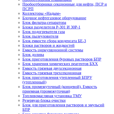
Пробоотборники секционные для нефти, ПСР и
ПСРП
Коллекторы «Надым»
Блочное нефтегазовое оборудование
Блок фильтра-сепаратора
Блоки разделителя Р-301 И 30Р-1
Блок подогревателя газа
Блок пылеуловителя
Блок емкости сбора конденсата БЕ-3
Блоки растворов и жидкостей
Емкость циркуляционной системы
Блок долива
Блок приготовления буровых растворов БПР
Блок хранения химических реагентов БХХ
Емкость грязевая двухсекционная
Емкость грязевая трехсекционная
Блок приготовления утепленный БПРУ
(утепленный)
Блок промежуточный (концевой). Емкость
приемная (промежуточная)
Топливомасляная установка ТМУ
Резервуар блока очистки
Блок для приготовления растворов и эмульсий
БПР