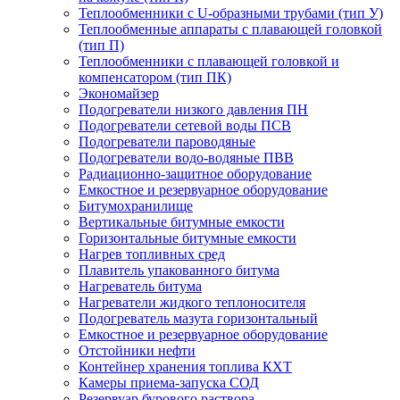
Теплообменники с U-образными трубами (тип У)
Теплообменные аппараты с плавающей головкой
(тип П)
Теплообменники с плавающей головкой и
компенсатором (тип ПК)
Экономайзер
Подогреватели низкого давления ПН
Подогреватели сетевой воды ПСВ
Подогреватели пароводяные
Подогреватели водо-водяные ПВВ
Радиационно-защитное оборудование
Емкостное и резервуарное оборудование
Битумохранилище
Вертикальные битумные емкости
Горизонтальные битумные емкости
Нагрев топливных сред
Плавитель упакованного битума
Нагреватель битума
Нагреватели жидкого теплоносителя
Подогреватель мазута горизонтальный
Емкостное и резервуарное оборудование
Отстойники нефти
Контейнер хранения топлива КХТ
Камеры приема-запуска СОД
Резервуар бурового раствора