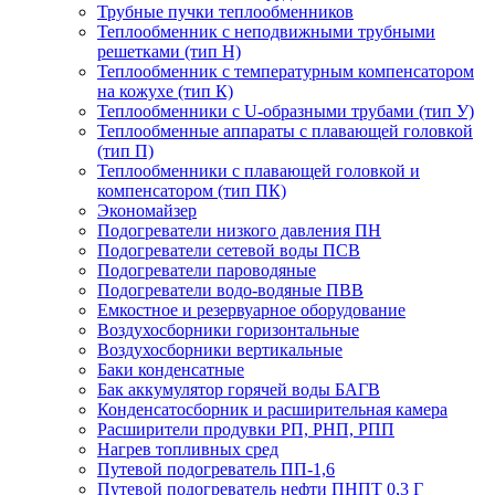
Трубные пучки теплообменников
Теплообменник с неподвижными трубными
решетками (тип Н)
Теплообменник с температурным компенсатором
на кожухе (тип К)
Теплообменники с U-образными трубами (тип У)
Теплообменные аппараты с плавающей головкой
(тип П)
Теплообменники с плавающей головкой и
компенсатором (тип ПК)
Экономайзер
Подогреватели низкого давления ПН
Подогреватели сетевой воды ПСВ
Подогреватели пароводяные
Подогреватели водо-водяные ПВВ
Емкостное и резервуарное оборудование
Воздухосборники горизонтальные
Воздухосборники вертикальные
Баки конденсатные
Бак аккумулятор горячей воды БАГВ
Конденсатосборник и расширительная камера
Расширители продувки РП, РНП, РПП
Нагрев топливных сред
Путевой подогреватель ПП-1,6
Путевой подогреватель нефти ПНПТ 0,3 Г