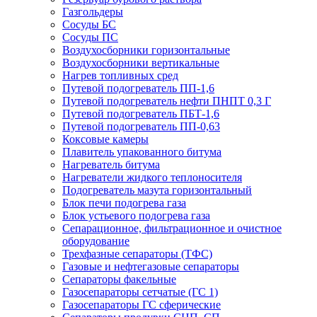
Газгольдеры
Сосуды БС
Сосуды ПС
Воздухосборники горизонтальные
Воздухосборники вертикальные
Нагрев топливных сред
Путевой подогреватель ПП-1,6
Путевой подогреватель нефти ПНПТ 0,3 Г
Путевой подогреватель ПБТ-1,6
Путевой подогреватель ПП-0,63
Коксовые камеры
Плавитель упакованного битума
Нагреватель битума
Нагреватели жидкого теплоносителя
Подогреватель мазута горизонтальный
Блок печи подогрева газа
Блок устьевого подогрева газа
Сепарационное, фильтрационное и очистное
оборудование
Трехфазные сепараторы (ТФС)
Газовые и нефтегазовые сепараторы
Сепараторы факельные
Газосепараторы сетчатые (ГС 1)
Газосепараторы ГС сферические