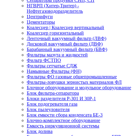
Сепараторы продувки СНП, СП
НГВРП (Хитер-Тритер) -
Нефтегазоводоразделитель
Центрифуги
Цементаторы
Коалесцер | Коалесцер вертикальный
Коалесцер горизонтальный
Ленточный вакуумный фильтр (ЛВФ)
Дисковой вакуумный фильтр (ДВФ)
Барабанный вакуумный фильтр (БВФ)
Фильтры мазута и жидкостей
Фильтр ФСТПО
Фильтры сетчатые СДЖ
Намывные Фильтры (ФН)
Фильтры ФО газовые общепромышленные
Фильтры-ловушки зернистых материалов ФЛ
Блочное оборудование и модульное оборудование
Блок фильтра-сепаратора
Блоки разделителя Р-301 И 30Р-1
Блок подогревателя газа
Блок пылеуловителя
Блок емкости сбора конденсата БЕ-3
Блочно-комплектное оборудование
Емкость циркуляционной системы
Блок долива