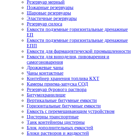
Резервуар мерный
Пожарные резервуары
Шаровые резервуары
Эластичные резервуары
Резервуар силоса
Емкости подземные горизонтальные дренажные
ЕП
Емкости подземные горизонтальные дренажные
ЕПП
Емкости для фармацевтической промышленности
Емкости для виноделия, пивоварения и
самогоноварения
Дрожжевые чаны
Чаны контактные
Контейнер хранения топлива КХТ
Камеры приема-запуска СОД
Резервуар бурового раствора
Битумохранилище
Вертикальные битумные емкости
Горизонтальные битумные емкости
Емкость с перемешивающим устройством
Цистерны транспортные
Танк контейнеры цистерны
Блок дополнительных емкостей
Блоки растворов и жидкостей