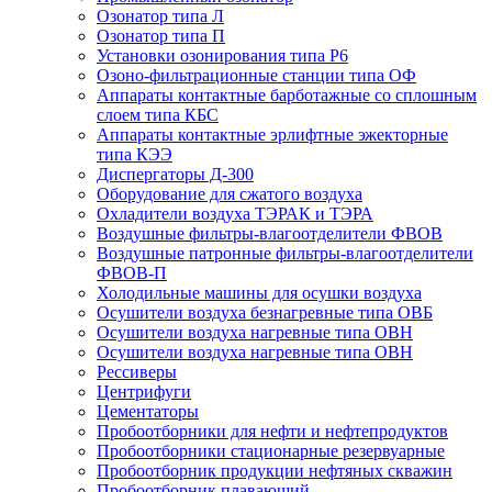
Озонатор типа Л
Озонатор типа П
Установки озонирования типа Р6
Озоно-фильтрационные станции типа ОФ
Аппараты контактные барботажные со сплошным
слоем типа КБС
Аппараты контактные эрлифтные эжекторные
типа КЭЭ
Диспергаторы Д-300
Оборудование для сжатого воздуха
Охладители воздуха ТЭРАК и ТЭРА
Воздушные фильтры-влагоотделители ФВОВ
Воздушные патронные фильтры-влагоотделители
ФВОВ-П
Холодильные машины для осушки воздуха
Осушители воздуха безнагревные типа ОВБ
Осушители воздуха нагревные типа ОВН
Осушители воздуха нагревные типа ОВН
Рессиверы
Центрифуги
Цементаторы
Пробоотборники для нефти и нефтепродуктов
Пробоотборники стационарные резервуарные
Пробоотборник продукции нефтяных скважин
Пробоотборник плавающий