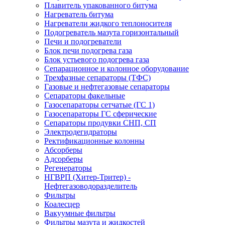
Плавитель упакованного битума
Нагреватель битума
Нагреватели жидкого теплоносителя
Подогреватель мазута горизонтальный
Печи и подогреватели
Блок печи подогрева газа
Блок устьевого подогрева газа
Сепарационное и колонное оборудование
Трехфазные сепараторы (ТФС)
Газовые и нефтегазовые сепараторы
Сепараторы факельные
Газосепараторы сетчатые (ГС 1)
Газосепараторы ГС сферические
Сепараторы продувки СНП, СП
Электродегидраторы
Ректификационные колонны
Абсорберы
Адсорберы
Регенераторы
НГВРП (Хитер-Тритер) -
Нефтегазоводоразделитель
Фильтры
Коалесцер
Вакуумные фильтры
Фильтры мазута и жидкостей