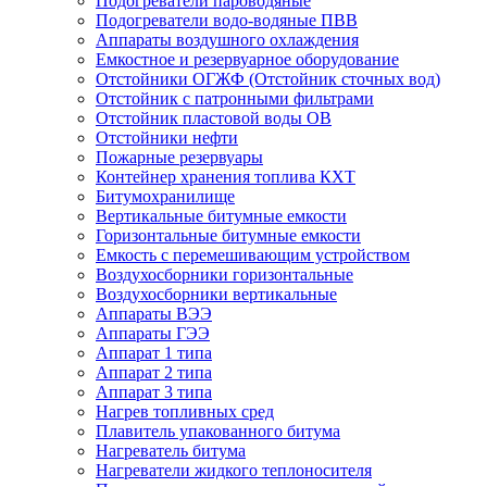
Подогреватели пароводяные
Подогреватели водо-водяные ПВВ
Аппараты воздушного охлаждения
Емкостное и резервуарное оборудование
Отстойники ОГЖФ (Отстойник сточных вод)
Отстойник с патронными фильтрами
Отстойник пластовой воды ОВ
Отстойники нефти
Пожарные резервуары
Контейнер хранения топлива КХТ
Битумохранилище
Вертикальные битумные емкости
Горизонтальные битумные емкости
Емкость с перемешивающим устройством
Воздухосборники горизонтальные
Воздухосборники вертикальные
Аппараты ВЭЭ
Аппараты ГЭЭ
Аппарат 1 типа
Аппарат 2 типа
Аппарат 3 типа
Нагрев топливных сред
Плавитель упакованного битума
Нагреватель битума
Нагреватели жидкого теплоносителя