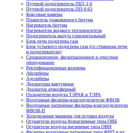
Путевой подогреватель ПБТ-1,6
Путевой подогреватель ПП-0,63
Коксовые камеры
Плавитель упакованного битума
Нагреватель битума
Нагреватели жидкого теплоносителя
Подогреватель мазута горизонтальный
Блок печи подогрева газа
Блок устьевого подогрева газа (со страницы печи
и подогреватели)
Сепарационное, фильтрационное и очистное
оборудование
Ректификационные колонны
Абсорберы
Адсорберы
Деаэраторы вакуумные
Деаэратор атмосферный
Охладители воздуха ТЭРАК и ТЭРА
Воздушные фильтры-влагоотделители ФВОВ
Воздушные патронные фильтры-влагоотделители
ФВОВ-П
Холодильные машины для осушки воздуха
Осушители воздуха безнагревные типа ОВБ
Осушители воздуха нагревные типа ОВН
Фильтры воздушные патронные типа ФВП и их