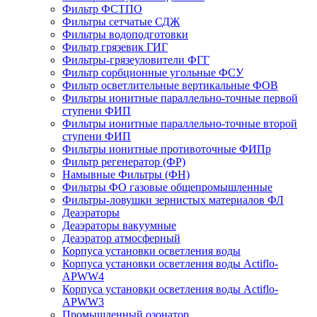
Фильтр ФСТПО
Фильтры сетчатые СДЖ
Фильтры водоподготовки
Фильтр грязевик ГИГ
Фильтры-грязеуловители ФГГ
Фильтр сорбционные угольные ФСУ
Фильтр осветлительные вертикальные ФОВ
Фильтры ионитные параллельно-точные первой
ступени ФИП
Фильтры ионитные параллельно-точные второй
ступени ФИП
Фильтры ионитные противоточные ФИПр
Фильтр регенератор (ФР)
Намывные Фильтры (ФН)
Фильтры ФО газовые общепромышленные
Фильтры-ловушки зернистых материалов ФЛ
Деаэраторы
Деаэраторы вакуумные
Деаэратор атмосферный
Корпуса установки осветления воды
Корпуса установки осветления воды Actiflo-
APWW4
Корпуса установки осветления воды Actiflo-
APWW3
Промышленный озонатор