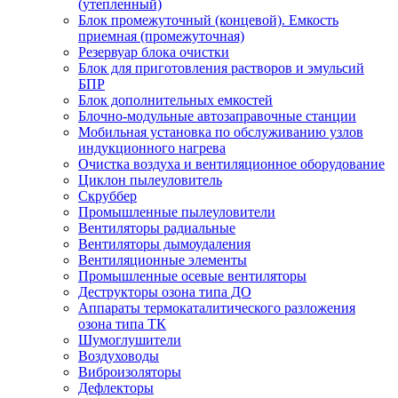
(утепленный)
Блок промежуточный (концевой). Емкость
приемная (промежуточная)
Резервуар блока очистки
Блок для приготовления растворов и эмульсий
БПР
Блок дополнительных емкостей
Блочно-модульные автозаправочные станции
Мобильная установка по обслуживанию узлов
индукционного нагрева
Очистка воздуха и вентиляционное оборудование
Циклон пылеуловитель
Скруббер
Промышленные пылеуловители
Вентиляторы радиальные
Вентиляторы дымоудаления
Вентиляционные элементы
Промышленные осевые вентиляторы
Деструкторы озона типа ДО
Аппараты термокаталитического разложения
озона типа ТК
Шумоглушители
Воздуховоды
Виброизоляторы
Дефлекторы