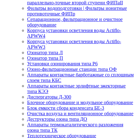
параллельно-точные второй ступени ФИПаII
Фильтры водоподготовки | Фильтры ионитные
противоточные ФИПр
Сепарационное, фильтрационное и очистное
оборудование
Корпуса установки осветления воды Actiflo-
APWW4
Корпуса установки осветления воды Actiflo-
APWW3
Озонатор типа Л
Озонатор типа П
Установки озонирования типа Р6
Озоно-фильтрационные станции типа ОФ
Аппараты контактные барботажные со сплошным
слоем типа КБС
Аппараты контактные эрлифтные эжекторные
типа КЭЭ
Диспергаторы Д-300
Блочное оборудование и модульное оборудование
Блок емкости сбора конденсата БЕ-3
Очистка воздуха и вентиляционное оборудование
Деструкторы озона типа ДО
Аппараты термокаталитического разложения
озона типа ТК
Теплотехническое оборудование