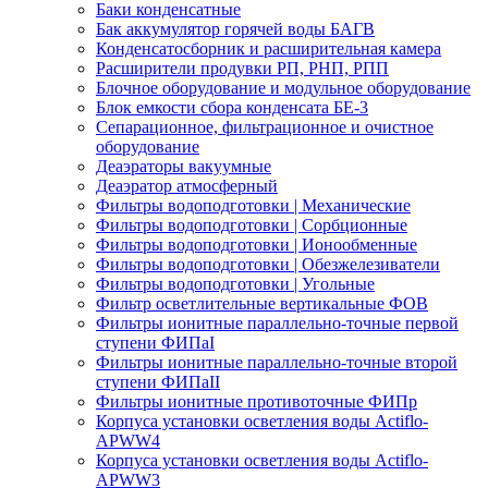
Баки конденсатные
Бак аккумулятор горячей воды БАГВ
Конденсатосборник и расширительная камера
Расширители продувки РП, РНП, РПП
Блочное оборудование и модульное оборудование
Блок емкости сбора конденсата БЕ-3
Сепарационное, фильтрационное и очистное
оборудование
Деаэраторы вакуумные
Деаэратор атмосферный
Фильтры водоподготовки | Механические
Фильтры водоподготовки | Сорбционные
Фильтры водоподготовки | Ионообменные
Фильтры водоподготовки | Обезжелезиватели
Фильтры водоподготовки | Угольные
Фильтр осветлительные вертикальные ФОВ
Фильтры ионитные параллельно-точные первой
ступени ФИПаI
Фильтры ионитные параллельно-точные второй
ступени ФИПаII
Фильтры ионитные противоточные ФИПр
Корпуса установки осветления воды Actiflo-
APWW4
Корпуса установки осветления воды Actiflo-
APWW3