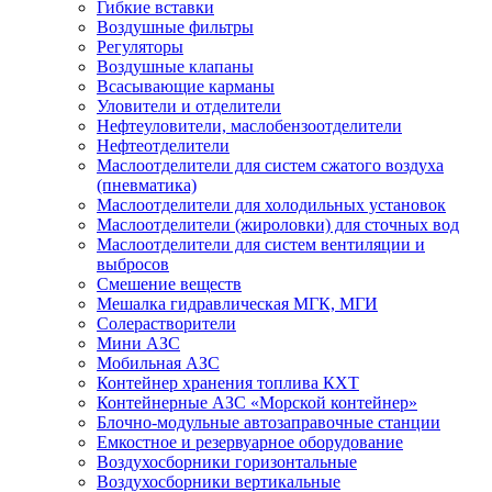
Гибкие вставки
Воздушные фильтры
Регуляторы
Воздушные клапаны
Всасывающие карманы
Уловители и отделители
Нефтеуловители, маслобензоотделители
Нефтеотделители
Маслоотделители для систем сжатого воздуха
(пневматика)
Маслоотделители для холодильных установок
Маслоотделители (жироловки) для сточных вод
Маслоотделители для систем вентиляции и
выбросов
Смешение веществ
Мешалка гидравлическая МГК, МГИ
Солерастворители
Мини АЗС
Мобильная АЗС
Контейнер хранения топлива КХТ
Контейнерные АЗС «Морской контейнер»
Блочно-модульные автозаправочные станции
Емкостное и резервуарное оборудование
Воздухосборники горизонтальные
Воздухосборники вертикальные