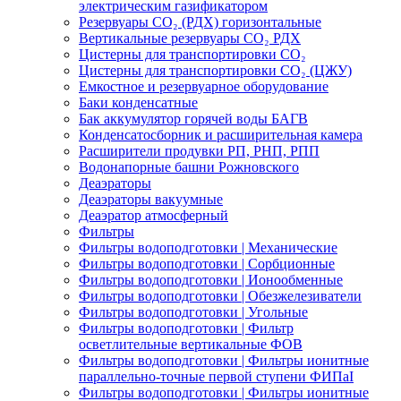
электрическим газификатором
Резервуары СО₂ (РДХ) горизонтальные
Вертикальные резервуары СО₂ РДХ
Цистерны для транспортировки СО₂
Цистерны для транспортировки СО₂ (ЦЖУ)
Емкостное и резервуарное оборудование
Баки конденсатные
Бак аккумулятор горячей воды БАГВ
Конденсатосборник и расширительная камера
Расширители продувки РП, РНП, РПП
Водонапорные башни Рожновского
Деаэраторы
Деаэраторы вакуумные
Деаэратор атмосферный
Фильтры
Фильтры водоподготовки | Механические
Фильтры водоподготовки | Сорбционные
Фильтры водоподготовки | Ионообменные
Фильтры водоподготовки | Обезжелезиватели
Фильтры водоподготовки | Угольные
Фильтры водоподготовки | Фильтр
осветлительные вертикальные ФОВ
Фильтры водоподготовки | Фильтры ионитные
параллельно-точные первой ступени ФИПаI
Фильтры водоподготовки | Фильтры ионитные