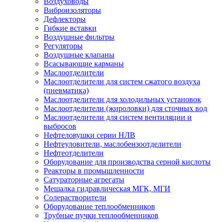
Воздуховоды
Виброизоляторы
Дефлекторы
Гибкие вставки
Воздушные фильтры
Регуляторы
Воздушные клапаны
Всасывающие карманы
Маслоотделители
Маслоотделители для систем сжатого воздуха
(пневматика)
Маслоотделители для холодильных установок
Маслоотделители (жироловки) для сточных вод
Маслоотделители для систем вентиляции и
выбросов
Нефтеловушки серии НЛВ
Нефтеуловители, маслобензоотделители
Нефтеотделители
Оборудование для производства серной кислоты
Реакторы в промышленности
Сатураторные агрегаты
Мешалка гидравлическая МГК, МГИ
Солерастворители
Оборудование теплообменников
Трубные пучки теплообменников