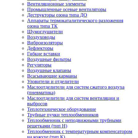
Вентиляционные элементы
Промышленные осевые вентиляторы
Деструкторы озона типа ДО
Аппараты термокаталитического разложения
озона типа ТК
Шумоглушители
Воздуховоды
Виброизоляторы
Дефлекторы
Гибкие вставки
Воздушные фильтры
Регуляторы
Воздушные клапаны
Всасывающие карманы
Уловители и отделители
Маслоотделители для систем сжатого воздуха
(пневматика)
Маслоотделители для систем вентиляции и
выбросов
Теплотехническое оборудование
Трубные пучки теплообменников
Теплообменник с неподвижными трубными
решетками (тип Н)
Теплообменник с температурным компенсатором
на кожухе (тип К)