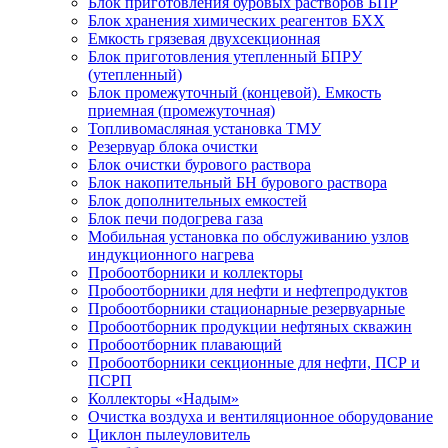
Блок приготовления буровых растворов БПР
Блок хранения химических реагентов БХХ
Емкость грязевая двухсекционная
Блок приготовления утепленный БПРУ
(утепленный)
Блок промежуточный (концевой). Емкость
приемная (промежуточная)
Топливомасляная установка ТМУ
Резервуар блока очистки
Блок очистки бурового раствора
Блок накопительный БН бурового раствора
Блок дополнительных емкостей
Блок печи подогрева газа
Мобильная установка по обслуживанию узлов
индукционного нагрева
Пробоотборники и коллекторы
Пробоотборники для нефти и нефтепродуктов
Пробоотборники стационарные резервуарные
Пробоотборник продукции нефтяных скважин
Пробоотборник плавающий
Пробоотборники секционные для нефти, ПСР и
ПСРП
Коллекторы «Надым»
Очистка воздуха и вентиляционное оборудование
Циклон пылеуловитель