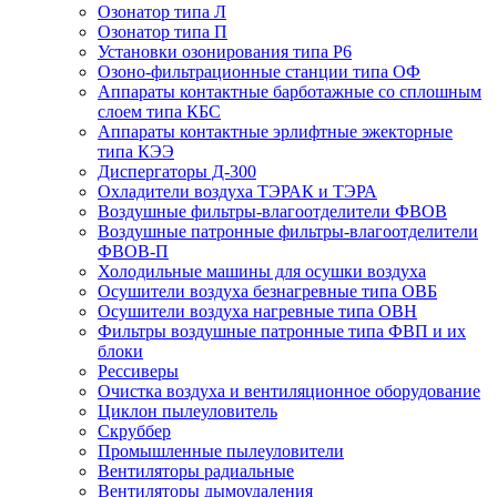
Озонатор типа Л
Озонатор типа П
Установки озонирования типа Р6
Озоно-фильтрационные станции типа ОФ
Аппараты контактные барботажные со сплошным
слоем типа КБС
Аппараты контактные эрлифтные эжекторные
типа КЭЭ
Диспергаторы Д-300
Охладители воздуха ТЭРАК и ТЭРА
Воздушные фильтры-влагоотделители ФВОВ
Воздушные патронные фильтры-влагоотделители
ФВОВ-П
Холодильные машины для осушки воздуха
Осушители воздуха безнагревные типа ОВБ
Осушители воздуха нагревные типа ОВН
Фильтры воздушные патронные типа ФВП и их
блоки
Рессиверы
Очистка воздуха и вентиляционное оборудование
Циклон пылеуловитель
Скруббер
Промышленные пылеуловители
Вентиляторы радиальные
Вентиляторы дымоудаления