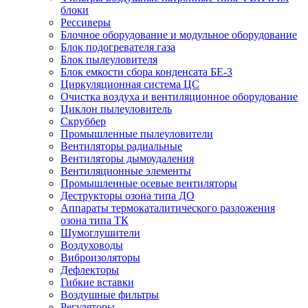
блоки
Рессиверы
Блочное оборудование и модульное оборудование
Блок подогревателя газа
Блок пылеуловителя
Блок емкости сбора конденсата БЕ-3
Циркуляционная система ЦС
Очистка воздуха и вентиляционное оборудование
Циклон пылеуловитель
Скруббер
Промышленные пылеуловители
Вентиляторы радиальные
Вентиляторы дымоудаления
Вентиляционные элементы
Промышленные осевые вентиляторы
Деструкторы озона типа ДО
Аппараты термокаталитического разложения
озона типа ТК
Шумоглушители
Воздуховоды
Виброизоляторы
Дефлекторы
Гибкие вставки
Воздушные фильтры
Регуляторы