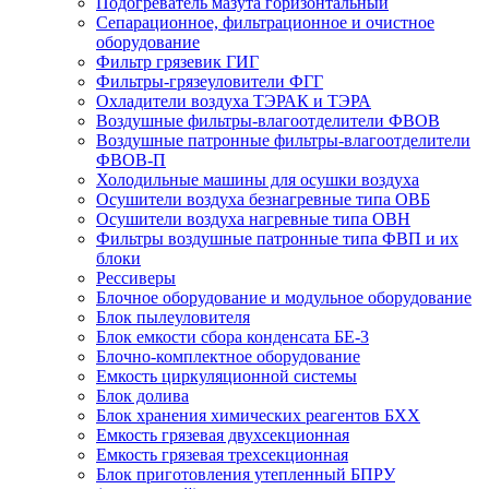
Подогреватель мазута горизонтальный
Сепарационное, фильтрационное и очистное
оборудование
Фильтр грязевик ГИГ
Фильтры-грязеуловители ФГГ
Охладители воздуха ТЭРАК и ТЭРА
Воздушные фильтры-влагоотделители ФВОВ
Воздушные патронные фильтры-влагоотделители
ФВОВ-П
Холодильные машины для осушки воздуха
Осушители воздуха безнагревные типа ОВБ
Осушители воздуха нагревные типа ОВН
Фильтры воздушные патронные типа ФВП и их
блоки
Рессиверы
Блочное оборудование и модульное оборудование
Блок пылеуловителя
Блок емкости сбора конденсата БЕ-3
Блочно-комплектное оборудование
Емкость циркуляционной системы
Блок долива
Блок хранения химических реагентов БХХ
Емкость грязевая двухсекционная
Емкость грязевая трехсекционная
Блок приготовления утепленный БПРУ