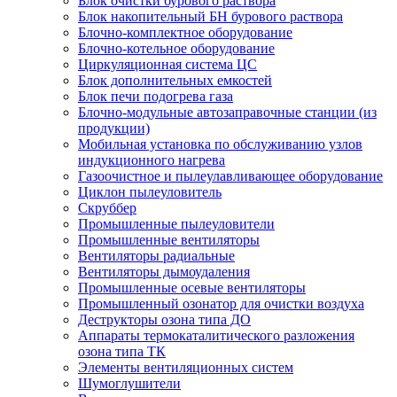
Блок очистки бурового раствора
Блок накопительный БН бурового раствора
Блочно-комплектное оборудование
Блочно-котельное оборудование
Циркуляционная система ЦС
Блок дополнительных емкостей
Блок печи подогрева газа
Блочно-модульные автозаправочные станции (из
продукции)
Мобильная установка по обслуживанию узлов
индукционного нагрева
Газоочистное и пылеулавливающее оборудование
Циклон пылеуловитель
Скруббер
Промышленные пылеуловители
Промышленные вентиляторы
Вентиляторы радиальные
Вентиляторы дымоудаления
Промышленные осевые вентиляторы
Промышленный озонатор для очистки воздуха
Деструкторы озона типа ДО
Аппараты термокаталитического разложения
озона типа ТК
Элементы вентиляционных систем
Шумоглушители