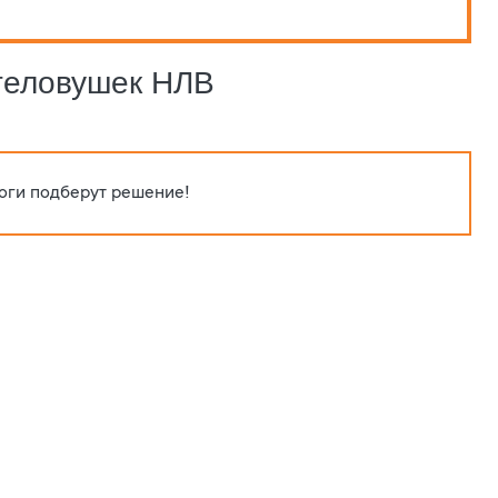
теловушек НЛВ
оги подберут решение!