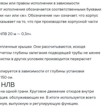
левом или правом исполнении в зависимости
нт исполнения обозначается соответственными буквами
ми «м» или «ж». Обозначение «м» означает, что корпус
казывает на то, что при производстве корпусной части
ЛВ 20 м — 0,3л».
епленные крышки. Они рассчитываются, исходя
 учетом глубины залегания подводящей трубы не менее
чистки в других условиях производится перерасчет
улируется в зависимости от глубины установки
150 см.
 НЛВ
на одной грани. Круговое движение отходов внутри
дцев, обслуживающих ее. В итоге используется всего
скную, выпускную и регулирующую функцию.