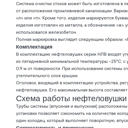
Система очистки стоков может быть изготовлена в 
от расположения промливневой канализации. Вариа
«л» или «п». Кроме того, изделия маркируются буква
изделия изготовлен из металла, а обозначение «ж» у
использовался железобетон.
Полная маркировка выглядит следующим образом: «Н
Комплектация
В комплектацию нефтеловушек серии НЛВ входят ут
из пятидневной минимальной температуры -25°С, с
0,9 м от поверхности. При использовании системы о
утеплительного слоя крышки.
Оголовок, входящий в комплектацию устройства, рег
нефтеловушки. Его максимальная высота составляет 
Схема работы нефтеловушки
Трубы системы (впускная и выпускная) расположены 
установки позволяет сэкономить на количестве коло
один колодец, который выполняет поворотную, впу