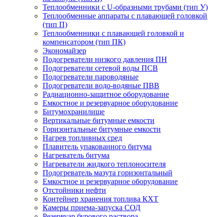
Теплообменники с U-образными трубами (тип У)
Теплообменные аппараты с плавающей головкой
(тип П)
Теплообменники с плавающей головкой и
компенсатором (тип ПК)
Экономайзер
Подогреватели низкого давления ПН
Подогреватели сетевой воды ПСВ
Подогреватели пароводяные
Подогреватели водо-водяные ПВВ
Радиационно-защитное оборудование
Емкостное и резервуарное оборудование
Битумохранилище
Вертикальные битумные емкости
Горизонтальные битумные емкости
Нагрев топливных сред
Плавитель упакованного битума
Нагреватель битума
Нагреватели жидкого теплоносителя
Подогреватель мазута горизонтальный
Емкостное и резервуарное оборудование
Отстойники нефти
Контейнер хранения топлива КХТ
Камеры приема-запуска СОД
Резервуар бурового раствора