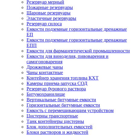
Резервуар мерный
Пожарные резервуары
Шаровые резервуары
Эластичные резервуары
Резервуар силоса
Емкости подземные горизонтальные дренажные
ЕП
Емкости подземные горизонтальные дренажные
ЕПП
Емкости для фармацевтической промышленности
Емкости для виноделия, пивоварения и
самогоноварения
Дрожжевые чаны
Чаны контактные
Контейнер хранения топлива КХТ
Камеры приема-запуска СОД
Резервуар бурового раствора
Битумохранилище
Вертикальные битумные емкости
Горизонтальные битумные емкости
Емкость с перемешивающим устройством
Цистерны транспортные
Танк контейнеры цистерны
Блок дополнительных емкостей
Блоки растворов и жидкостей