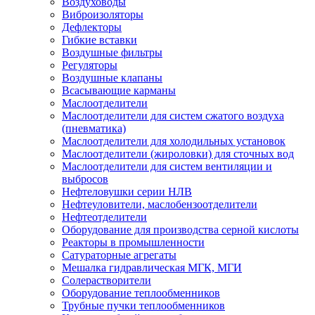
Воздуховоды
Виброизоляторы
Дефлекторы
Гибкие вставки
Воздушные фильтры
Регуляторы
Воздушные клапаны
Всасывающие карманы
Маслоотделители
Маслоотделители для систем сжатого воздуха
(пневматика)
Маслоотделители для холодильных установок
Маслоотделители (жироловки) для сточных вод
Маслоотделители для систем вентиляции и
выбросов
Нефтеловушки серии НЛВ
Нефтеуловители, маслобензоотделители
Нефтеотделители
Оборудование для производства серной кислоты
Реакторы в промышленности
Сатураторные агрегаты
Мешалка гидравлическая МГК, МГИ
Солерастворители
Оборудование теплообменников
Трубные пучки теплообменников