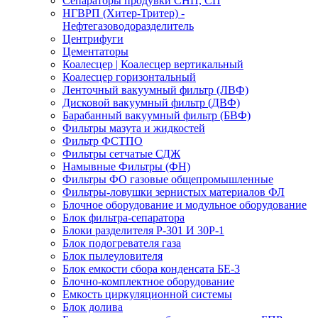
Сепараторы продувки СНП, СП
НГВРП (Хитер-Тритер) -
Нефтегазоводоразделитель
Центрифуги
Цементаторы
Коалесцер | Коалесцер вертикальный
Коалесцер горизонтальный
Ленточный вакуумный фильтр (ЛВФ)
Дисковой вакуумный фильтр (ДВФ)
Барабанный вакуумный фильтр (БВФ)
Фильтры мазута и жидкостей
Фильтр ФСТПО
Фильтры сетчатые СДЖ
Намывные Фильтры (ФН)
Фильтры ФО газовые общепромышленные
Фильтры-ловушки зернистых материалов ФЛ
Блочное оборудование и модульное оборудование
Блок фильтра-сепаратора
Блоки разделителя Р-301 И 30Р-1
Блок подогревателя газа
Блок пылеуловителя
Блок емкости сбора конденсата БЕ-3
Блочно-комплектное оборудование
Емкость циркуляционной системы
Блок долива