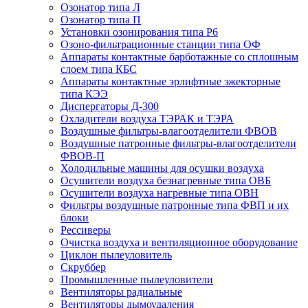
Озонатор типа Л
Озонатор типа П
Установки озонирования типа Р6
Озоно-фильтрационные станции типа ОФ
Аппараты контактные барботажные со сплошным
слоем типа КБС
Аппараты контактные эрлифтные эжекторные
типа КЭЭ
Диспергаторы Д-300
Охладители воздуха ТЭРАК и ТЭРА
Воздушные фильтры-влагоотделители ФВОВ
Воздушные патронные фильтры-влагоотделители
ФВОВ-П
Холодильные машины для осушки воздуха
Осушители воздуха безнагревные типа ОВБ
Осушители воздуха нагревные типа ОВН
Фильтры воздушные патронные типа ФВП и их
блоки
Рессиверы
Очистка воздуха и вентиляционное оборудование
Циклон пылеуловитель
Скруббер
Промышленные пылеуловители
Вентиляторы радиальные
Вентиляторы дымоудаления