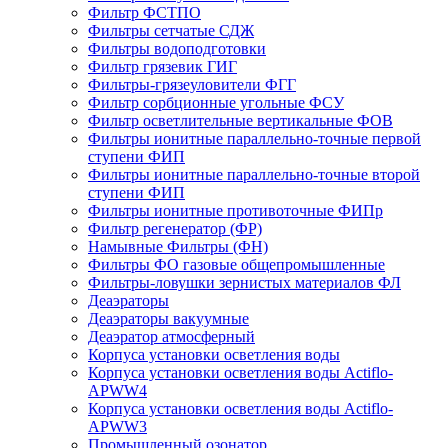
Фильтр ФСТПО
Фильтры сетчатые СДЖ
Фильтры водоподготовки
Фильтр грязевик ГИГ
Фильтры-грязеуловители ФГГ
Фильтр сорбционные угольные ФСУ
Фильтр осветлительные вертикальные ФОВ
Фильтры ионитные параллельно-точные первой
ступени ФИП
Фильтры ионитные параллельно-точные второй
ступени ФИП
Фильтры ионитные противоточные ФИПр
Фильтр регенератор (ФР)
Намывные Фильтры (ФН)
Фильтры ФО газовые общепромышленные
Фильтры-ловушки зернистых материалов ФЛ
Деаэраторы
Деаэраторы вакуумные
Деаэратор атмосферный
Корпуса установки осветления воды
Корпуса установки осветления воды Actiflo-
APWW4
Корпуса установки осветления воды Actiflo-
APWW3
Промышленный озонатор