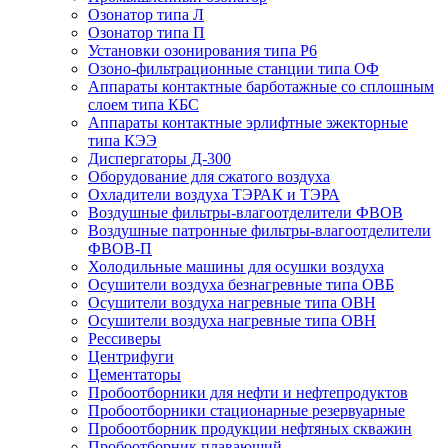
Озонатор типа Л
Озонатор типа П
Установки озонирования типа Р6
Озоно-фильтрационные станции типа ОФ
Аппараты контактные барботажные со сплошным
слоем типа КБС
Аппараты контактные эрлифтные эжекторные
типа КЭЭ
Диспергаторы Д-300
Оборудование для сжатого воздуха
Охладители воздуха ТЭРАК и ТЭРА
Воздушные фильтры-влагоотделители ФВОВ
Воздушные патронные фильтры-влагоотделители
ФВОВ-П
Холодильные машины для осушки воздуха
Осушители воздуха безнагревные типа ОВБ
Осушители воздуха нагревные типа ОВН
Осушители воздуха нагревные типа ОВН
Рессиверы
Центрифуги
Цементаторы
Пробоотборники для нефти и нефтепродуктов
Пробоотборники стационарные резервуарные
Пробоотборник продукции нефтяных скважин
Пробоотборник плавающий