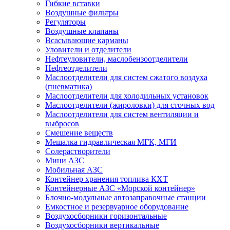
Гибкие вставки
Воздушные фильтры
Регуляторы
Воздушные клапаны
Всасывающие карманы
Уловители и отделители
Нефтеуловители, маслобензоотделители
Нефтеотделители
Маслоотделители для систем сжатого воздуха
(пневматика)
Маслоотделители для холодильных установок
Маслоотделители (жироловки) для сточных вод
Маслоотделители для систем вентиляции и
выбросов
Смешение веществ
Мешалка гидравлическая МГК, МГИ
Солерастворители
Мини АЗС
Мобильная АЗС
Контейнер хранения топлива КХТ
Контейнерные АЗС «Морской контейнер»
Блочно-модульные автозаправочные станции
Емкостное и резервуарное оборудование
Воздухосборники горизонтальные
Воздухосборники вертикальные