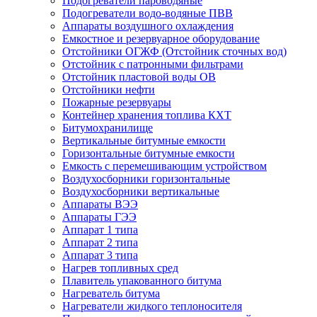
Подогреватели пароводяные
Подогреватели водо-водяные ПВВ
Аппараты воздушного охлаждения
Емкостное и резервуарное оборудование
Отстойники ОГЖФ (Отстойник сточных вод)
Отстойник с патронными фильтрами
Отстойник пластовой воды ОВ
Отстойники нефти
Пожарные резервуары
Контейнер хранения топлива КХТ
Битумохранилище
Вертикальные битумные емкости
Горизонтальные битумные емкости
Емкость с перемешивающим устройством
Воздухосборники горизонтальные
Воздухосборники вертикальные
Аппараты ВЭЭ
Аппараты ГЭЭ
Аппарат 1 типа
Аппарат 2 типа
Аппарат 3 типа
Нагрев топливных сред
Плавитель упакованного битума
Нагреватель битума
Нагреватели жидкого теплоносителя