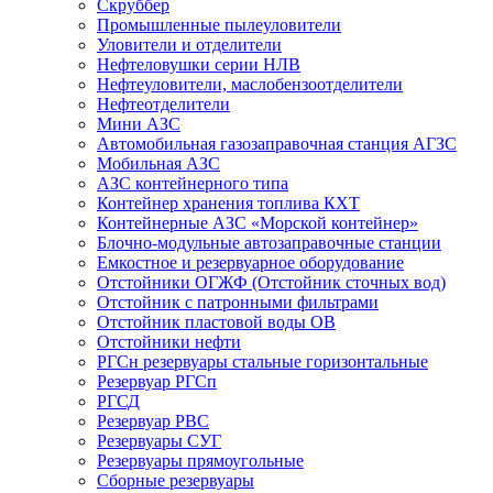
Скруббер
Промышленные пылеуловители
Уловители и отделители
Нефтеловушки серии НЛВ
Нефтеуловители, маслобензоотделители
Нефтеотделители
Мини АЗС
Автомобильная газозаправочная станция АГЗС
Мобильная АЗС
АЗС контейнерного типа
Контейнер хранения топлива КХТ
Контейнерные АЗС «Морской контейнер»
Блочно-модульные автозаправочные станции
Емкостное и резервуарное оборудование
Отстойники ОГЖФ (Отстойник сточных вод)
Отстойник с патронными фильтрами
Отстойник пластовой воды ОВ
Отстойники нефти
РГСн резервуары стальные горизонтальные
Резервуар РГСп
РГСД
Резервуар РВС
Резервуары СУГ
Резервуары прямоугольные
Сборные резервуары