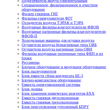
Подогреватель мазута горизонтальный
Сепарационное, фильтрационное и очистное
оборудование
Фильтр грязевик ГИГ
Фильтры-грязеуловители ФГГ
Охладители воздуха ТЭРАК и ТЭРА
Воздушные фильтры-влагоотделители ФВОВ
Воздушные патронные фильтры-влагоотделители
ФВОВ-П
Холодильные машины для осушки воздуха
Осушители воздуха безнагревные типа ОВБ
Осушители воздуха нагревные типа ОВН
Фильтры воздушные патронные типа ФВП и их
блоки
Рессиверы
Блочное оборудование и модульное оборудование
Блок пылеуловителя
Блок емкости сбора конденсата БЕ-3
Блочно-комплектное оборудование
Емкость циркуляционной системы
Блок долива
Блок хранения химических реагентов БХХ
Емкость грязевая двухсекционная
Емкость грязевая трехсекционная
Блок приготовления утепленный БПРУ