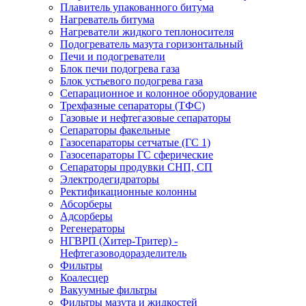
Плавитель упакованного битума
Нагреватель битума
Нагреватели жидкого теплоносителя
Подогреватель мазута горизонтальный
Печи и подогреватели
Блок печи подогрева газа
Блок устьевого подогрева газа
Сепарационное и колонное оборудование
Трехфазные сепараторы (ТФС)
Газовые и нефтегазовые сепараторы
Сепараторы факельные
Газосепараторы сетчатые (ГС 1)
Газосепараторы ГС сферические
Сепараторы продувки СНП, СП
Электродегидраторы
Ректификационные колонны
Абсорберы
Адсорберы
Регенераторы
НГВРП (Хитер-Тритер) -
Нефтегазоводоразделитель
Фильтры
Коалесцер
Вакуумные фильтры
Фильтры мазута и жидкостей