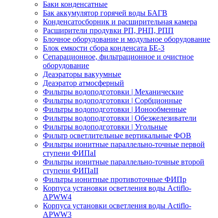
Баки конденсатные
Бак аккумулятор горячей воды БАГВ
Конденсатосборник и расширительная камера
Расширители продувки РП, РНП, РПП
Блочное оборудование и модульное оборудование
Блок емкости сбора конденсата БЕ-3
Сепарационное, фильтрационное и очистное
оборудование
Деаэраторы вакуумные
Деаэратор атмосферный
Фильтры водоподготовки | Механические
Фильтры водоподготовки | Сорбционные
Фильтры водоподготовки | Ионообменные
Фильтры водоподготовки | Обезжелезиватели
Фильтры водоподготовки | Угольные
Фильтр осветлительные вертикальные ФОВ
Фильтры ионитные параллельно-точные первой
ступени ФИПаI
Фильтры ионитные параллельно-точные второй
ступени ФИПаII
Фильтры ионитные противоточные ФИПр
Корпуса установки осветления воды Actiflo-
APWW4
Корпуса установки осветления воды Actiflo-
APWW3