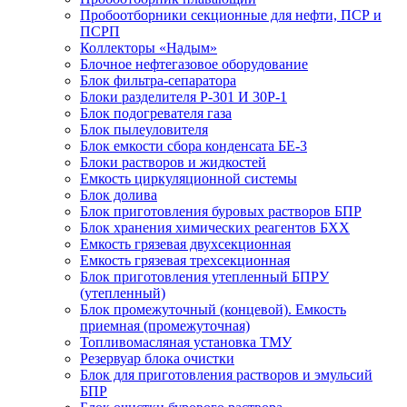
Пробоотборники секционные для нефти, ПСР и
ПСРП
Коллекторы «Надым»
Блочное нефтегазовое оборудование
Блок фильтра-сепаратора
Блоки разделителя Р-301 И 30Р-1
Блок подогревателя газа
Блок пылеуловителя
Блок емкости сбора конденсата БЕ-3
Блоки растворов и жидкостей
Емкость циркуляционной системы
Блок долива
Блок приготовления буровых растворов БПР
Блок хранения химических реагентов БХХ
Емкость грязевая двухсекционная
Емкость грязевая трехсекционная
Блок приготовления утепленный БПРУ
(утепленный)
Блок промежуточный (концевой). Емкость
приемная (промежуточная)
Топливомасляная установка ТМУ
Резервуар блока очистки
Блок для приготовления растворов и эмульсий
БПР