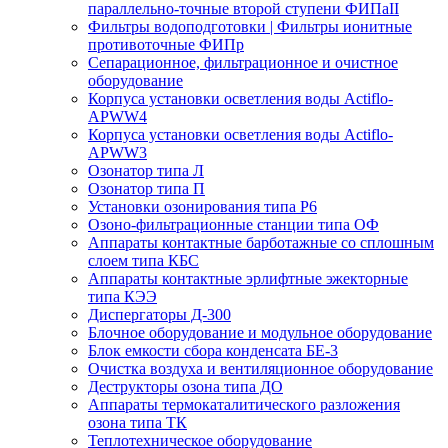
параллельно-точные второй ступени ФИПаII
Фильтры водоподготовки | Фильтры ионитные
противоточные ФИПр
Сепарационное, фильтрационное и очистное
оборудование
Корпуса установки осветления воды Actiflo-
APWW4
Корпуса установки осветления воды Actiflo-
APWW3
Озонатор типа Л
Озонатор типа П
Установки озонирования типа Р6
Озоно-фильтрационные станции типа ОФ
Аппараты контактные барботажные со сплошным
слоем типа КБС
Аппараты контактные эрлифтные эжекторные
типа КЭЭ
Диспергаторы Д-300
Блочное оборудование и модульное оборудование
Блок емкости сбора конденсата БЕ-3
Очистка воздуха и вентиляционное оборудование
Деструкторы озона типа ДО
Аппараты термокаталитического разложения
озона типа ТК
Теплотехническое оборудование