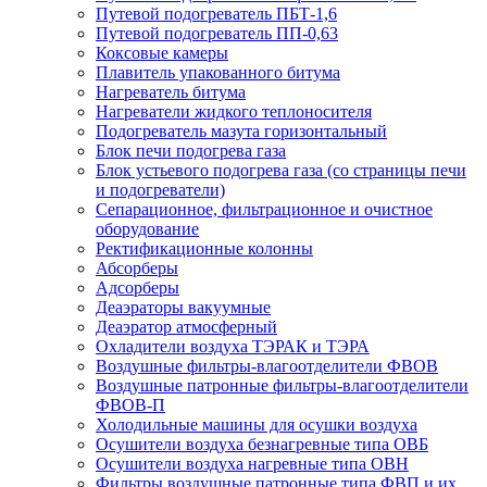
Путевой подогреватель ПБТ-1,6
Путевой подогреватель ПП-0,63
Коксовые камеры
Плавитель упакованного битума
Нагреватель битума
Нагреватели жидкого теплоносителя
Подогреватель мазута горизонтальный
Блок печи подогрева газа
Блок устьевого подогрева газа (со страницы печи
и подогреватели)
Сепарационное, фильтрационное и очистное
оборудование
Ректификационные колонны
Абсорберы
Адсорберы
Деаэраторы вакуумные
Деаэратор атмосферный
Охладители воздуха ТЭРАК и ТЭРА
Воздушные фильтры-влагоотделители ФВОВ
Воздушные патронные фильтры-влагоотделители
ФВОВ-П
Холодильные машины для осушки воздуха
Осушители воздуха безнагревные типа ОВБ
Осушители воздуха нагревные типа ОВН
Фильтры воздушные патронные типа ФВП и их