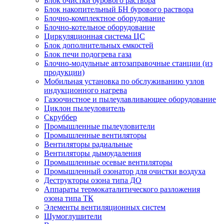
Блок очистки бурового раствора
Блок накопительный БН бурового раствора
Блочно-комплектное оборудование
Блочно-котельное оборудование
Циркуляционная система ЦС
Блок дополнительных емкостей
Блок печи подогрева газа
Блочно-модульные автозаправочные станции (из
продукции)
Мобильная установка по обслуживанию узлов
индукционного нагрева
Газоочистное и пылеулавливающее оборудование
Циклон пылеуловитель
Скруббер
Промышленные пылеуловители
Промышленные вентиляторы
Вентиляторы радиальные
Вентиляторы дымоудаления
Промышленные осевые вентиляторы
Промышленный озонатор для очистки воздуха
Деструкторы озона типа ДО
Аппараты термокаталитического разложения
озона типа ТК
Элементы вентиляционных систем
Шумоглушители