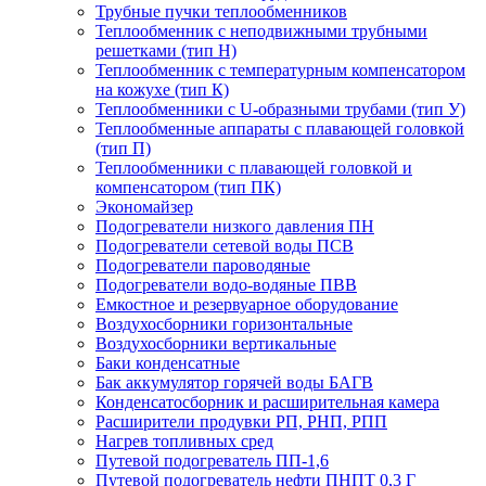
Трубные пучки теплообменников
Теплообменник с неподвижными трубными
решетками (тип Н)
Теплообменник с температурным компенсатором
на кожухе (тип К)
Теплообменники с U-образными трубами (тип У)
Теплообменные аппараты с плавающей головкой
(тип П)
Теплообменники с плавающей головкой и
компенсатором (тип ПК)
Экономайзер
Подогреватели низкого давления ПН
Подогреватели сетевой воды ПСВ
Подогреватели пароводяные
Подогреватели водо-водяные ПВВ
Емкостное и резервуарное оборудование
Воздухосборники горизонтальные
Воздухосборники вертикальные
Баки конденсатные
Бак аккумулятор горячей воды БАГВ
Конденсатосборник и расширительная камера
Расширители продувки РП, РНП, РПП
Нагрев топливных сред
Путевой подогреватель ПП-1,6
Путевой подогреватель нефти ПНПТ 0,3 Г