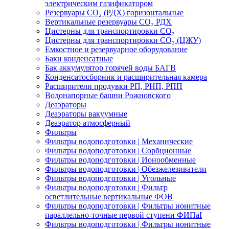
электрическим газификатором
Резервуары СО₂ (РДХ) горизонтальные
Вертикальные резервуары СО₂ РДХ
Цистерны для транспортировки СО₂
Цистерны для транспортировки СО₂ (ЦЖУ)
Емкостное и резервуарное оборудование
Баки конденсатные
Бак аккумулятор горячей воды БАГВ
Конденсатосборник и расширительная камера
Расширители продувки РП, РНП, РПП
Водонапорные башни Рожновского
Деаэраторы
Деаэраторы вакуумные
Деаэратор атмосферный
Фильтры
Фильтры водоподготовки | Механические
Фильтры водоподготовки | Сорбционные
Фильтры водоподготовки | Ионообменные
Фильтры водоподготовки | Обезжелезиватели
Фильтры водоподготовки | Угольные
Фильтры водоподготовки | Фильтр
осветлительные вертикальные ФОВ
Фильтры водоподготовки | Фильтры ионитные
параллельно-точные первой ступени ФИПаI
Фильтры водоподготовки | Фильтры ионитные