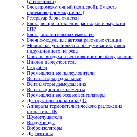
(утепленный)
Блок промежуточный (концевой). Емкость
приемная (промежуточная)
Резервуар блока очистки
Блок для приготовления растворов и эмульсий
БПР
Блок дополнительных емкостей
Блочно-модульные автозаправочные станции
Мобильная установка по обслуживанию узлов
индукционного нагрева
Очистка воздуха и вентиляционное оборудование
Циклон пылеуловитель
Скруббер
Промышленные пылеуловители
Вентиляторы радиальные
Вентиляторы дымоудаления
Вентиляционные элементы
Промышленные осевые вентиляторы
Деструкторы озона типа ДО
Аппараты термокаталитического разложения
озона типа ТК
Шумоглушители
Воздуховоды
Виброизоляторы
Дефлекторы