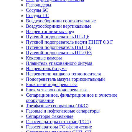
Газгольдеры
Сосуды БС
Сосуды ПС
Воздухосборники горизонтальные
Воздухосборники вертикальные
Нагрев топливных сред
Путевой подогреватель ПП-1,6
Путевой подогреватель нефти ПНПТ 0,3 Г
Путевой подогреватель ПБТ-1,6
Путевой подогреватель ПП-0,63
Коксовые камеры
Плавитель упакованного битума
Нагреватель битума
Нагреватели жидкого теплоносителя
Подогреватель мазута горизонтальный
Блок печи подогрева газа
Блок устьевого подогрева газа
Сепарационное, фильтрационное и очистное
оборудование
Трехфазные сепараторы (ТФС)
Газовые и нефтегазовые сепараторы
Сепараторы факельные
Газосепараторы сетчатые (ГС 1)
Газосепараторы ГС сферические