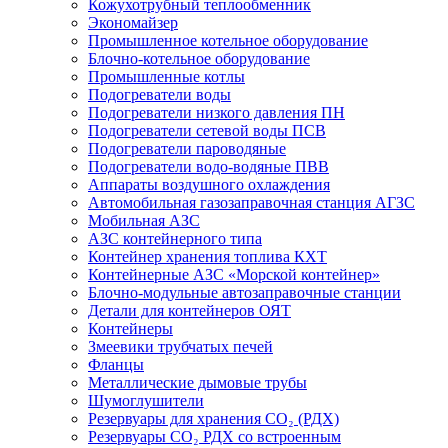
Кожухотрубный теплообменник
Экономайзер
Промышленное котельное оборудование
Блочно-котельное оборудование
Промышленные котлы
Подогреватели воды
Подогреватели низкого давления ПН
Подогреватели сетевой воды ПСВ
Подогреватели пароводяные
Подогреватели водо-водяные ПВВ
Аппараты воздушного охлаждения
Автомобильная газозаправочная станция АГЗС
Мобильная АЗС
АЗС контейнерного типа
Контейнер хранения топлива КХТ
Контейнерные АЗС «Морской контейнер»
Блочно-модульные автозаправочные станции
Детали для контейнеров ОЯТ
Контейнеры
Змеевики трубчатых печей
Фланцы
Металлические дымовые трубы
Шумоглушители
Резервуары для хранения СО₂ (РДХ)
Резервуары СО₂ РДХ со встроенным