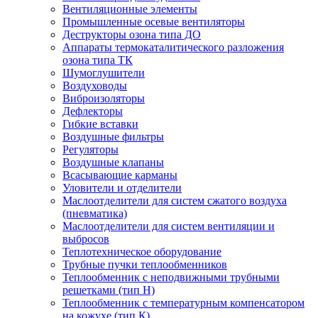
Вентиляционные элементы
Промышленные осевые вентиляторы
Деструкторы озона типа ДО
Аппараты термокаталитического разложения
озона типа ТК
Шумоглушители
Воздуховоды
Виброизоляторы
Дефлекторы
Гибкие вставки
Воздушные фильтры
Регуляторы
Воздушные клапаны
Всасывающие карманы
Уловители и отделители
Маслоотделители для систем сжатого воздуха
(пневматика)
Маслоотделители для систем вентиляции и
выбросов
Теплотехническое оборудование
Трубные пучки теплообменников
Теплообменник с неподвижными трубными
решетками (тип Н)
Теплообменник с температурным компенсатором
на кожухе (тип К)