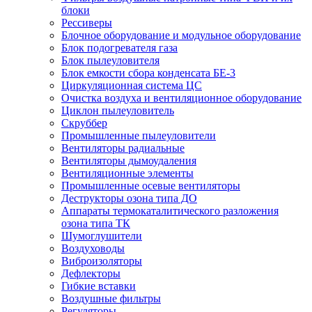
блоки
Рессиверы
Блочное оборудование и модульное оборудование
Блок подогревателя газа
Блок пылеуловителя
Блок емкости сбора конденсата БЕ-3
Циркуляционная система ЦС
Очистка воздуха и вентиляционное оборудование
Циклон пылеуловитель
Скруббер
Промышленные пылеуловители
Вентиляторы радиальные
Вентиляторы дымоудаления
Вентиляционные элементы
Промышленные осевые вентиляторы
Деструкторы озона типа ДО
Аппараты термокаталитического разложения
озона типа ТК
Шумоглушители
Воздуховоды
Виброизоляторы
Дефлекторы
Гибкие вставки
Воздушные фильтры
Регуляторы