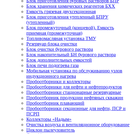
Блок приготовления буровых растворов БПР
Блок хранения химических реагентов БХХ
Емкость грязевая двухсекционная
Блок приготовления утепленный БПРУ
(утепленный)
Блок промежуточный (концевой). Емкость
приемная (промежуточная)
Топливомасляная установка ТМУ
Резервуар блока очистки
Блок очистки бурового раствора
Блок накопительный БН бурового раствора
Блок дополнительных емкостей
Блок печи подогрева газа
Мобильная установка по обслуживанию узлов
индукционного нагрева
Пробоотборники и коллекторы
Пробоотборники для нефти и нефтепродуктов
Пробоотборники стационарные резервуарные
Пробоотборник продукции нефтяных скважин
Пробоотборник плавающий
Пробоотборники секционные для нефти, ПСР и
ПСРП
Коллекторы «Надым»
Очистка воздуха и вентиляционное оборудование
Циклон пылеуловитель