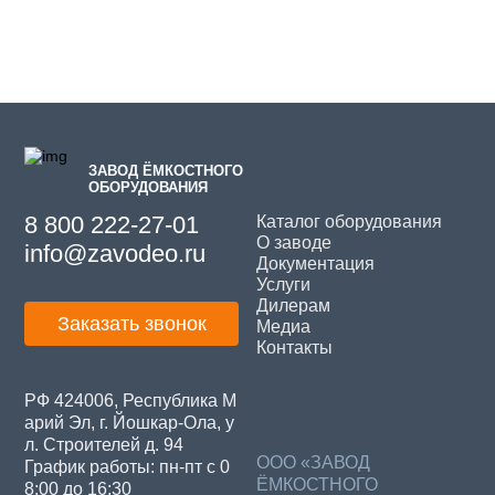
Завод емкостного оборудования принимает заказы
на изготовление агрегатов для металлургических
предприятий, а также оказывает услуги по обработке
металла по заказу клиента.
Мы предлагаем:
гибку и вальцовку металла
,
раскрой по заданным
ЗАВОД ЁМКОСТНОГО
параметрам, штамповку, прокатку
ОБОРУДОВАНИЯ
изготовление металлоконструкций для цехов по
8 800 222-27-01
выплавке чугуна и сталей
Каталог оборудования
производство кранового оборудования для
О заводе
info@zavodeo.ru
перемещения ковшей и продукции по цеху
Документация
Возможно ли изготовление оборудования по
Услуги
индивидуальным чертежам заказчика?
Дилерам
Какой срок службы у металлургического оборудования?
Заказать звонок
Медиа
Контакты
РФ 424006, Республика М
арий Эл, г. Йошкар-Ола, у
л. Строителей д. 94
ООО «ЗАВОД
График работы: пн-пт с 0
ЁМКОСТНОГО
8:00 до 16:30