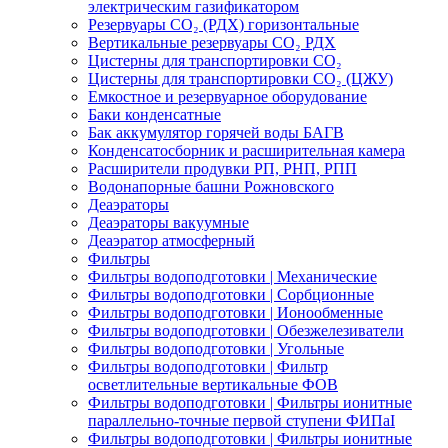
электрическим газификатором
Резервуары СО₂ (РДХ) горизонтальные
Вертикальные резервуары СО₂ РДХ
Цистерны для транспортировки СО₂
Цистерны для транспортировки СО₂ (ЦЖУ)
Емкостное и резервуарное оборудование
Баки конденсатные
Бак аккумулятор горячей воды БАГВ
Конденсатосборник и расширительная камера
Расширители продувки РП, РНП, РПП
Водонапорные башни Рожновского
Деаэраторы
Деаэраторы вакуумные
Деаэратор атмосферный
Фильтры
Фильтры водоподготовки | Механические
Фильтры водоподготовки | Сорбционные
Фильтры водоподготовки | Ионообменные
Фильтры водоподготовки | Обезжелезиватели
Фильтры водоподготовки | Угольные
Фильтры водоподготовки | Фильтр
осветлительные вертикальные ФОВ
Фильтры водоподготовки | Фильтры ионитные
параллельно-точные первой ступени ФИПаI
Фильтры водоподготовки | Фильтры ионитные