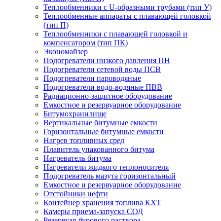
Теплообменники с U-образными трубами (тип У)
Теплообменные аппараты с плавающей головкой
(тип П)
Теплообменники с плавающей головкой и
компенсатором (тип ПК)
Экономайзер
Подогреватели низкого давления ПН
Подогреватели сетевой воды ПСВ
Подогреватели пароводяные
Подогреватели водо-водяные ПВВ
Радиационно-защитное оборудование
Емкостное и резервуарное оборудование
Битумохранилище
Вертикальные битумные емкости
Горизонтальные битумные емкости
Нагрев топливных сред
Плавитель упакованного битума
Нагреватель битума
Нагреватели жидкого теплоносителя
Подогреватель мазута горизонтальный
Емкостное и резервуарное оборудование
Отстойники нефти
Контейнер хранения топлива КХТ
Камеры приема-запуска СОД
Резервуар бурового раствора