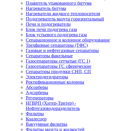
Плавитель упакованного битума
Нагреватель битума
Нагреватели жидкого теплоносителя
Подогреватель мазута горизонтальный
Печи и подогреватели
Блок печи подогрева газа
Блок устьевого подогрева газа
Сепарационное и колонное оборудование
Трехфазные сепараторы (ТФС)
Газовые и нефтегазовые сепараторы
Сепараторы факельные
Газосепараторы сетчатые (ГС 1)
Газосепараторы ГС сферические
Сепараторы продувки СНП, СП
Электродегидраторы
Ректификационные колонны
Абсорберы
Адсорберы
Регенераторы
НГВРП (Хитер-Тритер) -
Нефтегазоводоразделитель
Фильтры
Коалесцер
Вакуумные фильтры
Фильтры мазута и жидкостей