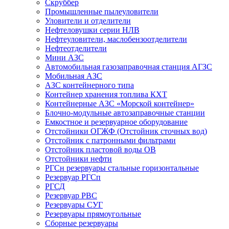
Скруббер
Промышленные пылеуловители
Уловители и отделители
Нефтеловушки серии НЛВ
Нефтеуловители, маслобензоотделители
Нефтеотделители
Мини АЗС
Автомобильная газозаправочная станция АГЗС
Мобильная АЗС
АЗС контейнерного типа
Контейнер хранения топлива КХТ
Контейнерные АЗС «Морской контейнер»
Блочно-модульные автозаправочные станции
Емкостное и резервуарное оборудование
Отстойники ОГЖФ (Отстойник сточных вод)
Отстойник с патронными фильтрами
Отстойник пластовой воды ОВ
Отстойники нефти
РГСн резервуары стальные горизонтальные
Резервуар РГСп
РГСД
Резервуар РВС
Резервуары СУГ
Резервуары прямоугольные
Сборные резервуары