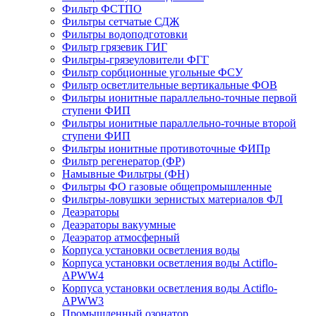
Фильтр ФСТПО
Фильтры сетчатые СДЖ
Фильтры водоподготовки
Фильтр грязевик ГИГ
Фильтры-грязеуловители ФГГ
Фильтр сорбционные угольные ФСУ
Фильтр осветлительные вертикальные ФОВ
Фильтры ионитные параллельно-точные первой
ступени ФИП
Фильтры ионитные параллельно-точные второй
ступени ФИП
Фильтры ионитные противоточные ФИПр
Фильтр регенератор (ФР)
Намывные Фильтры (ФН)
Фильтры ФО газовые общепромышленные
Фильтры-ловушки зернистых материалов ФЛ
Деаэраторы
Деаэраторы вакуумные
Деаэратор атмосферный
Корпуса установки осветления воды
Корпуса установки осветления воды Actiflo-
APWW4
Корпуса установки осветления воды Actiflo-
APWW3
Промышленный озонатор