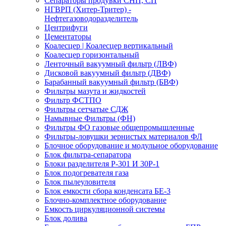
Сепараторы продувки СНП, СП
НГВРП (Хитер-Тритер) -
Нефтегазоводоразделитель
Центрифуги
Цементаторы
Коалесцер | Коалесцер вертикальный
Коалесцер горизонтальный
Ленточный вакуумный фильтр (ЛВФ)
Дисковой вакуумный фильтр (ДВФ)
Барабанный вакуумный фильтр (БВФ)
Фильтры мазута и жидкостей
Фильтр ФСТПО
Фильтры сетчатые СДЖ
Намывные Фильтры (ФН)
Фильтры ФО газовые общепромышленные
Фильтры-ловушки зернистых материалов ФЛ
Блочное оборудование и модульное оборудование
Блок фильтра-сепаратора
Блоки разделителя Р-301 И 30Р-1
Блок подогревателя газа
Блок пылеуловителя
Блок емкости сбора конденсата БЕ-3
Блочно-комплектное оборудование
Емкость циркуляционной системы
Блок долива