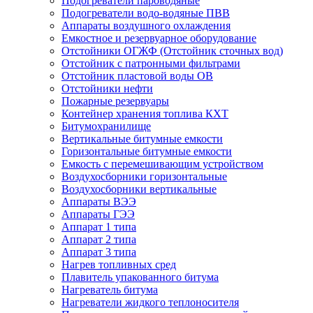
Подогреватели пароводяные
Подогреватели водо-водяные ПВВ
Аппараты воздушного охлаждения
Емкостное и резервуарное оборудование
Отстойники ОГЖФ (Отстойник сточных вод)
Отстойник с патронными фильтрами
Отстойник пластовой воды ОВ
Отстойники нефти
Пожарные резервуары
Контейнер хранения топлива КХТ
Битумохранилище
Вертикальные битумные емкости
Горизонтальные битумные емкости
Емкость с перемешивающим устройством
Воздухосборники горизонтальные
Воздухосборники вертикальные
Аппараты ВЭЭ
Аппараты ГЭЭ
Аппарат 1 типа
Аппарат 2 типа
Аппарат 3 типа
Нагрев топливных сред
Плавитель упакованного битума
Нагреватель битума
Нагреватели жидкого теплоносителя