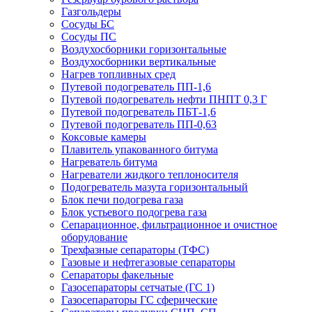
Газгольдеры
Сосуды БС
Сосуды ПС
Воздухосборники горизонтальные
Воздухосборники вертикальные
Нагрев топливных сред
Путевой подогреватель ПП-1,6
Путевой подогреватель нефти ПНПТ 0,3 Г
Путевой подогреватель ПБТ-1,6
Путевой подогреватель ПП-0,63
Коксовые камеры
Плавитель упакованного битума
Нагреватель битума
Нагреватели жидкого теплоносителя
Подогреватель мазута горизонтальный
Блок печи подогрева газа
Блок устьевого подогрева газа
Сепарационное, фильтрационное и очистное
оборудование
Трехфазные сепараторы (ТФС)
Газовые и нефтегазовые сепараторы
Сепараторы факельные
Газосепараторы сетчатые (ГС 1)
Газосепараторы ГС сферические