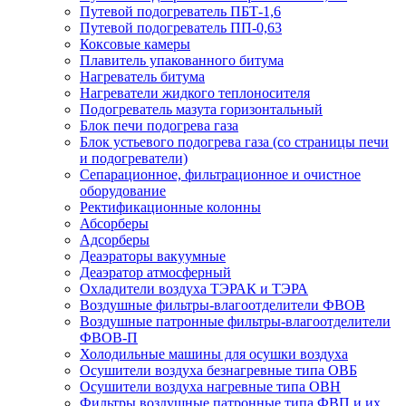
Путевой подогреватель ПБТ-1,6
Путевой подогреватель ПП-0,63
Коксовые камеры
Плавитель упакованного битума
Нагреватель битума
Нагреватели жидкого теплоносителя
Подогреватель мазута горизонтальный
Блок печи подогрева газа
Блок устьевого подогрева газа (со страницы печи
и подогреватели)
Сепарационное, фильтрационное и очистное
оборудование
Ректификационные колонны
Абсорберы
Адсорберы
Деаэраторы вакуумные
Деаэратор атмосферный
Охладители воздуха ТЭРАК и ТЭРА
Воздушные фильтры-влагоотделители ФВОВ
Воздушные патронные фильтры-влагоотделители
ФВОВ-П
Холодильные машины для осушки воздуха
Осушители воздуха безнагревные типа ОВБ
Осушители воздуха нагревные типа ОВН
Фильтры воздушные патронные типа ФВП и их