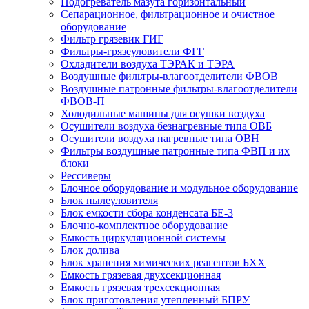
Подогреватель мазута горизонтальный
Сепарационное, фильтрационное и очистное
оборудование
Фильтр грязевик ГИГ
Фильтры-грязеуловители ФГГ
Охладители воздуха ТЭРАК и ТЭРА
Воздушные фильтры-влагоотделители ФВОВ
Воздушные патронные фильтры-влагоотделители
ФВОВ-П
Холодильные машины для осушки воздуха
Осушители воздуха безнагревные типа ОВБ
Осушители воздуха нагревные типа ОВН
Фильтры воздушные патронные типа ФВП и их
блоки
Рессиверы
Блочное оборудование и модульное оборудование
Блок пылеуловителя
Блок емкости сбора конденсата БЕ-3
Блочно-комплектное оборудование
Емкость циркуляционной системы
Блок долива
Блок хранения химических реагентов БХХ
Емкость грязевая двухсекционная
Емкость грязевая трехсекционная
Блок приготовления утепленный БПРУ