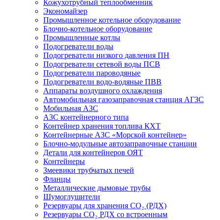
Кожухотрубный теплообменник
Экономайзер
Промышленное котельное оборудование
Блочно-котельное оборудование
Промышленные котлы
Подогреватели воды
Подогреватели низкого давления ПН
Подогреватели сетевой воды ПСВ
Подогреватели пароводяные
Подогреватели водо-водяные ПВВ
Аппараты воздушного охлаждения
Автомобильная газозаправочная станция АГЗС
Мобильная АЗС
АЗС контейнерного типа
Контейнер хранения топлива КХТ
Контейнерные АЗС «Морской контейнер»
Блочно-модульные автозаправочные станции
Детали для контейнеров ОЯТ
Контейнеры
Змеевики трубчатых печей
Фланцы
Металлические дымовые трубы
Шумоглушители
Резервуары для хранения СО₂ (РДХ)
Резервуары СО₂ РДХ со встроенным