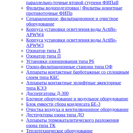
параллельно-точные второй ступени ФИПаII
Фильтры водоподготовки | Фильтры ионитные
противоточные ФИПр
Сепарационное, фильтрационное и очистное
оборудование
Корпуса установки осветления воды Actiflo-
APWW4
Корпуса установки осветления воды Actiflo-
APWW3
Озонатор типа Л
Озонатор типа П
Установки озонирования типа Р6
Озоно-фильтрационные станции типа ОФ
Аппараты контактные барботажные со сплошным
слоем типа КБС
Аппараты контактные эрлифтные эжекторные
типа КЭЭ
Диспергаторы Д-300
Блочное оборудование и модульное оборудование
Блок емкости сбора конденсата БЕ-3
Очистка воздуха и вентиляционное оборудование
Деструкторы озона типа ДО
Аппараты термокаталитического разложения
озона типа ТК
Теплотехническое оборудование