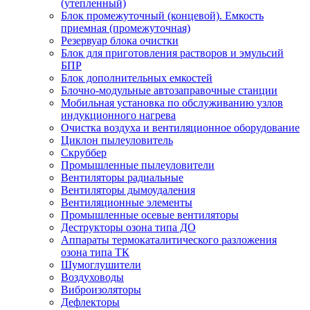
(утепленный)
Блок промежуточный (концевой). Емкость
приемная (промежуточная)
Резервуар блока очистки
Блок для приготовления растворов и эмульсий
БПР
Блок дополнительных емкостей
Блочно-модульные автозаправочные станции
Мобильная установка по обслуживанию узлов
индукционного нагрева
Очистка воздуха и вентиляционное оборудование
Циклон пылеуловитель
Скруббер
Промышленные пылеуловители
Вентиляторы радиальные
Вентиляторы дымоудаления
Вентиляционные элементы
Промышленные осевые вентиляторы
Деструкторы озона типа ДО
Аппараты термокаталитического разложения
озона типа ТК
Шумоглушители
Воздуховоды
Виброизоляторы
Дефлекторы