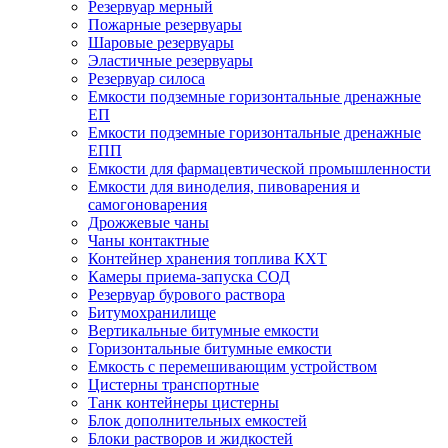
Резервуар мерный
Пожарные резервуары
Шаровые резервуары
Эластичные резервуары
Резервуар силоса
Емкости подземные горизонтальные дренажные
ЕП
Емкости подземные горизонтальные дренажные
ЕПП
Емкости для фармацевтической промышленности
Емкости для виноделия, пивоварения и
самогоноварения
Дрожжевые чаны
Чаны контактные
Контейнер хранения топлива КХТ
Камеры приема-запуска СОД
Резервуар бурового раствора
Битумохранилище
Вертикальные битумные емкости
Горизонтальные битумные емкости
Емкость с перемешивающим устройством
Цистерны транспортные
Танк контейнеры цистерны
Блок дополнительных емкостей
Блоки растворов и жидкостей