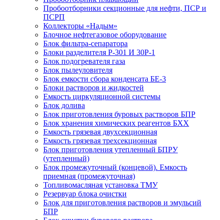
Пробоотборники секционные для нефти, ПСР и
ПСРП
Коллекторы «Надым»
Блочное нефтегазовое оборудование
Блок фильтра-сепаратора
Блоки разделителя Р-301 И 30Р-1
Блок подогревателя газа
Блок пылеуловителя
Блок емкости сбора конденсата БЕ-3
Блоки растворов и жидкостей
Емкость циркуляционной системы
Блок долива
Блок приготовления буровых растворов БПР
Блок хранения химических реагентов БХХ
Емкость грязевая двухсекционная
Емкость грязевая трехсекционная
Блок приготовления утепленный БПРУ
(утепленный)
Блок промежуточный (концевой). Емкость
приемная (промежуточная)
Топливомасляная установка ТМУ
Резервуар блока очистки
Блок для приготовления растворов и эмульсий
БПР