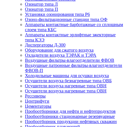
Озонатор типа Л
Озонатор типа П
Установки озонирования типа Р6
Озоно-фильтрационные станции типа ОФ
Аппараты контактные барботажные со сплошным
слоем типа КБС
Аппараты контактные эрлифтные эжекторные
типа КЭЭ
Диспергаторы Д-300
Оборудование для сжатого воздуха
Охладители воздуха ТЭРАК и ТЭРА
Воздушные фильтры-влагоотделители ФВОВ
Воздушные патронные фильтры-влагоотделители
ФВОВ-П
Холодильные машины для осушки воздуха
Осушители воздуха безнагревные типа ОВБ
Осушители воздуха нагревные типа ОВН
Осушители воздуха нагревные типа ОВН
Рессиверы
Центрифуги
Цементаторы
Пробоотборники для нефти и нефтепродуктов
Пробоотборники стационарные резервуарные
Пробоотборник продукции нефтяных скважин
Пробоотборник плавающий