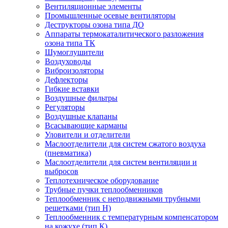
Вентиляционные элементы
Промышленные осевые вентиляторы
Деструкторы озона типа ДО
Аппараты термокаталитического разложения
озона типа ТК
Шумоглушители
Воздуховоды
Виброизоляторы
Дефлекторы
Гибкие вставки
Воздушные фильтры
Регуляторы
Воздушные клапаны
Всасывающие карманы
Уловители и отделители
Маслоотделители для систем сжатого воздуха
(пневматика)
Маслоотделители для систем вентиляции и
выбросов
Теплотехническое оборудование
Трубные пучки теплообменников
Теплообменник с неподвижными трубными
решетками (тип Н)
Теплообменник с температурным компенсатором
на кожухе (тип К)