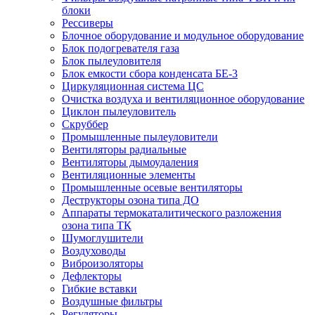
блоки
Рессиверы
Блочное оборудование и модульное оборудование
Блок подогревателя газа
Блок пылеуловителя
Блок емкости сбора конденсата БЕ-3
Циркуляционная система ЦС
Очистка воздуха и вентиляционное оборудование
Циклон пылеуловитель
Скруббер
Промышленные пылеуловители
Вентиляторы радиальные
Вентиляторы дымоудаления
Вентиляционные элементы
Промышленные осевые вентиляторы
Деструкторы озона типа ДО
Аппараты термокаталитического разложения
озона типа ТК
Шумоглушители
Воздуховоды
Виброизоляторы
Дефлекторы
Гибкие вставки
Воздушные фильтры
Регуляторы