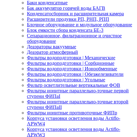
Баки конденсатные
Бак аккумулятор горячей воды БАГВ
Конденсатосборник и расширительная камера
Расширители продувки РП, РНП, РПП
Блочное оборудование и модульное оборудование
Блок емкости сбора конденсата БЕ-3
Сепарационное, фильтрационное и очистное
оборудование
Деаэраторы вакуумные
Деаэратор атмосферный
Фильтры водоподготовки | Механические
Фильтры водоподготовки | Сорбционные
Фильтры водоподготовки | Ионообменные
Фильтры водоподготовки | Обезжелезиватели
Фильтры водоподготовки | Угольные
Фильтр осветлительные вертикальные ФОВ
Фильтры ионитные параллельно-точные первой
ступени ФИПаI
Фильтры ионитные параллельно-точные второй
ступени ФИПаII
Фильтры ионитные противоточные ФИПр
Корпуса установки осветления воды Actiflo-
APWW4
Корпуса установки осветления воды Actiflo-
APWW3