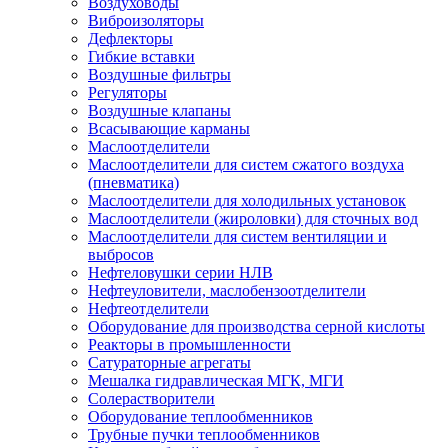
Воздуховоды
Виброизоляторы
Дефлекторы
Гибкие вставки
Воздушные фильтры
Регуляторы
Воздушные клапаны
Всасывающие карманы
Маслоотделители
Маслоотделители для систем сжатого воздуха
(пневматика)
Маслоотделители для холодильных установок
Маслоотделители (жироловки) для сточных вод
Маслоотделители для систем вентиляции и
выбросов
Нефтеловушки серии НЛВ
Нефтеуловители, маслобензоотделители
Нефтеотделители
Оборудование для производства серной кислоты
Реакторы в промышленности
Сатураторные агрегаты
Мешалка гидравлическая МГК, МГИ
Солерастворители
Оборудование теплообменников
Трубные пучки теплообменников