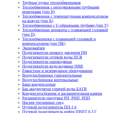
Трубные пучки теплообменников
Теплообменник с неподвижными трубными
решетками (тип Н)
Теплообменник с температурным компенсатором
на кожухе (тип К)
Теплообменники с U-образными трубами (тип У)
Теплообменные аппараты с плавающей головкой
(тип П)
Теплообменники с плавающей головкой и
компенсатором (тип ПК)
Экономайзер
Подогреватели низкого давления ПН
Подогреватели сетевой воды ПСВ
Подогреватели пароводяные
Подогреватели водо-водяные ПВВ
Емкостное и резервуарное оборудование
Воздухосборники горизонтальные
Воздухосборники вертикальные
Баки конденсатные
Бак аккумулятор горячей воды БАГВ
Конденсатосборник и расширительная камера
Расширители продувки РП, РНП, РПП
Нагрев топливных сред
Путевой подогреватель ПП-1,6
Путевой подогреватель нефти ПНПТ 0,3 Г