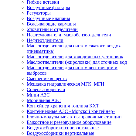
Гибкие вставки
Воздушные фильтры
Регуляторы
Воздушные клапаны
Всасывающие карманы
Уловители и отделители
Нефтеуловители, маслобензоотделители
Нефтеотделители
Маслоотделители для систем сжатого воздуха
(пневматика)
Маслоотделители для холодильных установок
Маслоотделители (жироловки) для сточных вод
Маслоотделители для систем вентиляции и
выбросов
Смешение веществ
Мешалка гидравлическая МГК, МГИ
Солерастворители
Мини АЗС
Мобильная АЗС
Контейнер хранения топлива КХТ
Контейнерные АЗС «Морской контейнер»
Блочно-модульные автозаправочные станции
Емкостное и резервуарное оборудование
Воздухосборники горизонтальные
Воздухосборники вертикальные