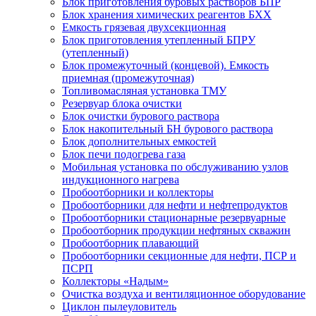
Блок приготовления буровых растворов БПР
Блок хранения химических реагентов БХХ
Емкость грязевая двухсекционная
Блок приготовления утепленный БПРУ
(утепленный)
Блок промежуточный (концевой). Емкость
приемная (промежуточная)
Топливомасляная установка ТМУ
Резервуар блока очистки
Блок очистки бурового раствора
Блок накопительный БН бурового раствора
Блок дополнительных емкостей
Блок печи подогрева газа
Мобильная установка по обслуживанию узлов
индукционного нагрева
Пробоотборники и коллекторы
Пробоотборники для нефти и нефтепродуктов
Пробоотборники стационарные резервуарные
Пробоотборник продукции нефтяных скважин
Пробоотборник плавающий
Пробоотборники секционные для нефти, ПСР и
ПСРП
Коллекторы «Надым»
Очистка воздуха и вентиляционное оборудование
Циклон пылеуловитель