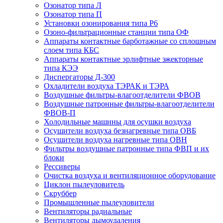
Озонатор типа Л
Озонатор типа П
Установки озонирования типа Р6
Озоно-фильтрационные станции типа ОФ
Аппараты контактные барботажные со сплошным
слоем типа КБС
Аппараты контактные эрлифтные эжекторные
типа КЭЭ
Диспергаторы Д-300
Охладители воздуха ТЭРАК и ТЭРА
Воздушные фильтры-влагоотделители ФВОВ
Воздушные патронные фильтры-влагоотделители
ФВОВ-П
Холодильные машины для осушки воздуха
Осушители воздуха безнагревные типа ОВБ
Осушители воздуха нагревные типа ОВН
Фильтры воздушные патронные типа ФВП и их
блоки
Рессиверы
Очистка воздуха и вентиляционное оборудование
Циклон пылеуловитель
Скруббер
Промышленные пылеуловители
Вентиляторы радиальные
Вентиляторы дымоудаления