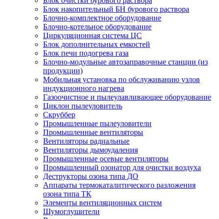
Блок очистки бурового раствора
Блок накопительный БН бурового раствора
Блочно-комплектное оборудование
Блочно-котельное оборудование
Циркуляционная система ЦС
Блок дополнительных емкостей
Блок печи подогрева газа
Блочно-модульные автозаправочные станции (из
продукции)
Мобильная установка по обслуживанию узлов
индукционного нагрева
Газоочистное и пылеулавливающее оборудование
Циклон пылеуловитель
Скруббер
Промышленные пылеуловители
Промышленные вентиляторы
Вентиляторы радиальные
Вентиляторы дымоудаления
Промышленные осевые вентиляторы
Промышленный озонатор для очистки воздуха
Деструкторы озона типа ДО
Аппараты термокаталитического разложения
озона типа ТК
Элементы вентиляционных систем
Шумоглушители